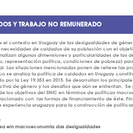
ADOS Y TRABAJO NO REMUNERADO
re el con­tex­to en Uru­guay de las desi­gual­da­des de géne­ro
as nece­si­da­des de cui­da­dos de su pobla­ción con el obje­t
­li­zan algu­nas dimen­si­o­nes y par­ti­cu­la­ri­da­des de las 
, repre­sen­ta­ción polí­ti­ca, con­di­ci­o­nes de pobre­za) pa
l. Las situ­a­ci­o­nes men­ci­o­na­das ponen de reli­e­ve las p
o se ana­li­za la polí­ti­ca de cui­da­dos en Uru­guay cons­ti­t
o por la Ley 19.353 en 2015. Se desar­rol­lan los prin­ci­pa­le
c­ti­va de géne­ro y los desa­fíos que aún se enfren­tan.
Se 
 de los obje­ti­vos del SNIC en tér­mi­nos de polí­ti­cas macro­e
la­ci­o­na­do con
las for­mas de finan­ci­a­mi­en­to de éste. Fi
la expe­ri­en­cia uru­guaya para la cons­truc­ción de polí­ti­
r
ui­sa em macroeconomia das desigualdades