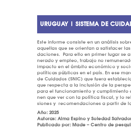
URUGUAY | SISTEMA DE CUID
Este infor­me con­sis­te en un aná­li­sis sob
aquel­las que se ori­en­tan a satis­fa­cer l
da­ci­o­nes.
Para ello en pri­mer lugar se ana
ne­ra­do y empleo, tra­ba­jo no remu­ne­ra­do
impac­to en el ámbi­to eco­nó­mi­co y soci­a
polí­ti­cas públi­cas en el país. En ese mar­c
de Cui­da­dos (SNIC) que fue­ra esta­ble­ci­d
que res­pec­ta a la inclu­sión de la pers­pe
para el fun­ci­o­na­mi­en­to y cum­pli­mi­en­to
nen que ver con la polí­ti­ca fis­cal, y lo re
si­o­nes y
reco­men­da­ci­o­nes a par­tir de 
Año: 2025
Autoras: Alma Espino y Soledad Salvado
Publicado por:
Made –
Cen­tro de pes­q