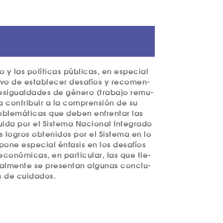
 y las polí­ti­cas públi­cas, en espe­ci­al
i­vo de esta­ble­cer desa­fíos y reco­men­
desi­gual­da­des de géne­ro (tra­ba­jo remu­
ra con­tri­buir a la com­pren­sión de su
ro­ble­má­ti­cas que deben enfren­tar las
ui­da por el Sis­te­ma Naci­o­nal Inte­gra­do
s logros obte­ni­dos por el Sis­te­ma en lo
pone espe­ci­al énfa­sis en los desa­fíos
­co­nó­mi­cas, en par­ti­cu­lar, las que tie­
nal­men­te se pre­sen­tan algu­nas con­clu­
cas de cuidados.